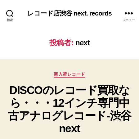
レコード店渋谷 next. records
検索
メニュー
投稿者:
next
カ
新入荷レコード
テ
DISCOのレコード買取な
ゴ
リ
ら・・・12インチ専門中
ー
古アナログレコード-渋谷
next