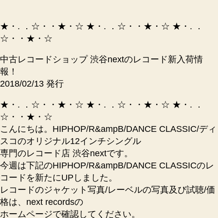
HOP
X
R
★・. ．☆・・★・☆ ★・. ．☆・・★・☆ ★・. ．
＆
☆・・★・☆
B
X
中古レコードショップ 渋谷nextのレコード新入荷情
ダ
報！
ン
2018/02/13 発行
ク
ラ
★・. ．☆・・★・☆ ★・. ．☆・・★・☆ ★・. ．
の
☆・・★・☆
中
こんにちは。HIPHOP/R&ampB/DANCE CLASSIC/ディ
古
レ
スコのオリジナル12インチシングル
コ
専門のレコード店 渋谷nextです。
ー
今週は下記のHIPHOP/R&ampB/DANCE CLASSICのレ
ド
コードを新たにUPしました。
な
レコードのジャケット写真/レーベルの写真及び試聴/価
ら
格は、next recordsの
-
ホームページで確認してください。
レ