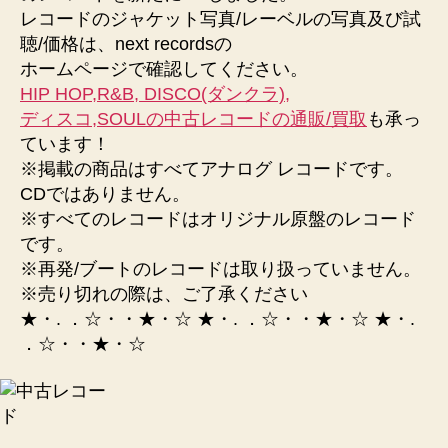
レコードのジャケット写真/レーベルの写真及び試
ナ
ロ
聴/価格は、next recordsの
グ
ホームページで確認してください。
レ
HIP HOP,R&B, DISCO(ダンクラ),
コ
ディスコ,SOULの中古レコードの通販/買取
も承っ
ー
ています！
ド-
※掲載の商品はすべてアナログ レコードです。
渋
CDではありません。
谷
next
※すべてのレコードはオリジナル原盤のレコード
へ
です。
の
※再発/ブートのレコードは取り扱っていません。
※売り切れの際は、ご了承ください
★・. ．☆・・★・☆ ★・. ．☆・・★・☆ ★・.
．☆・・★・☆