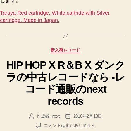
じます。
Taruya Red cartridge, White cartride with Silver
cartridge. Made in Japan.
カ
新入荷レコード
テ
HIP HOP X R＆B X ダンク
ゴ
リ
ラの中古レコードなら -レ
ー
コード通販のnext
records
作成者:
next
2018年2月13日
投
投
稿
稿
HIP
コメントはまだありません
者
日