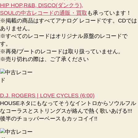
HIP HOP,R&B, DISCO(ダンクラ),
コ
ー
SOULの中古レコードの通販・買取
も承っています！
ド
※掲載の商品はすべてアナログ レコードです。CDでは
通
ありません。
販
※すべてのレコードはオリジナル原盤のレコードで
の
す。
next
※再発/ブートのレコードは取り扱っていません。
records
※売り切れの際は、ご了承ください
へ
の
D.J. ROGERS | LOVE CYCLES (6:00)
HOUSEネタにもなってそうなイントロからソウルフル
なコーラスとストリングスが絡んで熱く歌いあげる!!!
後半のチョッパーベースもカッコイイ!!