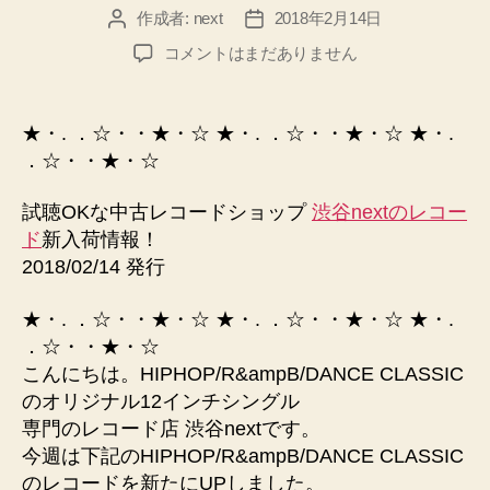
作成者:
next
2018年2月14日
投
投
稿
稿
DISCO
コメントはまだありません
者
日
の
レ
コ
★・. ．☆・・★・☆ ★・. ．☆・・★・☆ ★・.
ー
．☆・・★・☆
ド
買
試聴OKな中古レコードショップ
渋谷nextのレコー
取
ド
新入荷情報！
な
2018/02/14 発行
ら・・・
12
イ
★・. ．☆・・★・☆ ★・. ．☆・・★・☆ ★・.
ン
．☆・・★・☆
チ
こんにちは。HIPHOP/R&ampB/DANCE CLASSIC
専
のオリジナル12インチシングル
門
専門のレコード店 渋谷nextです。
中
今週は下記のHIPHOP/R&ampB/DANCE CLASSIC
古
のレコードを新たにUPしました。
ア