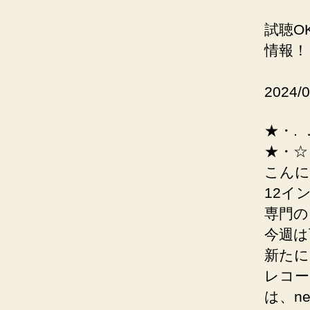
試聴O
情報！
2024/
★・.
★・☆
こんにち
12イ
専門の
今週は下
新たに
レコー
は、nex