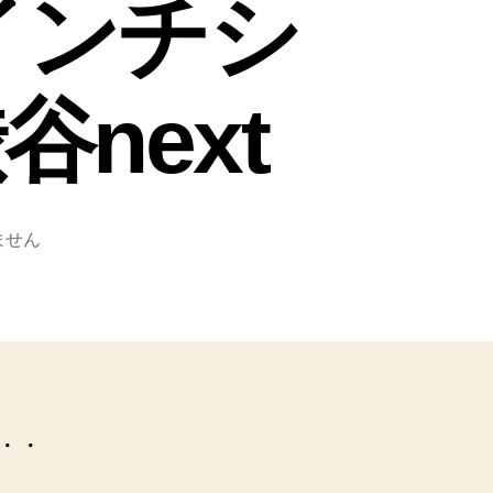
インチシ
next
ません
☆・・