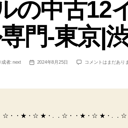
ルの中古12
専門-東京|渋谷
い
作成者:
next
2024年8月25日
コメントはまだあり
投
い
稿
音
日
で
好
き
な
曲
 ．☆・・★・☆ ★・. ．☆・・★・☆ ★・. ．
を
聴