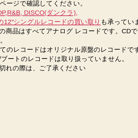
ページで確認してください。
古
OP,R&B, DISCO(ダンクラ),
12
イ
Lの12"シングルレコードの買い取り
も承ってい
ン
の商品はすべてアナログ レコードです。CD
チ
。
シ
てのレコードはオリジナル原盤のレコードで
ン
グ
/ブートのレコードは取り扱っていません。
ル
切れの際は、ご了承ください
専
門-
東
京|
渋
谷
next
へ
の