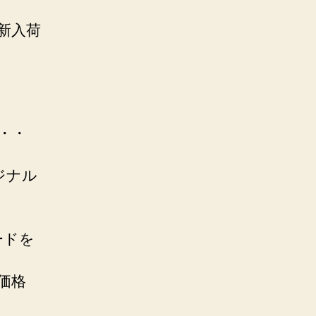
新入荷
☆・・
リジナル
コードを
価格