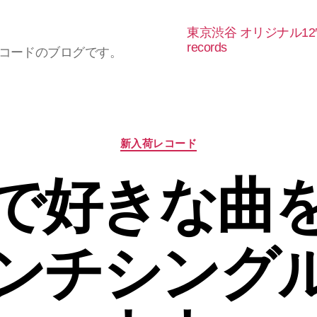
東京渋谷 オリジナル12
records
レコードのブログです。
カ
新入荷レコード
テ
ゴ
で好きな曲
リ
ー
インチシング