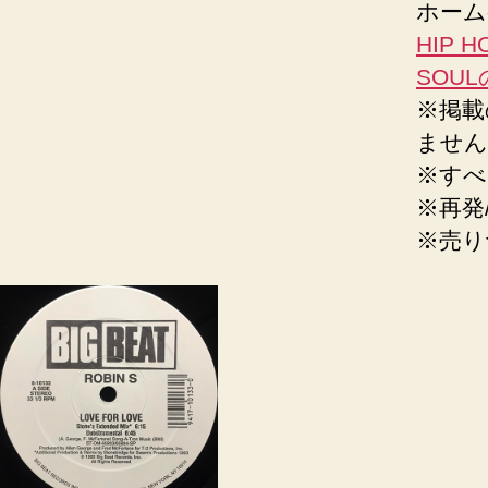
ホーム
HIP H
SOU
※掲載
ません
※すべ
※再発
※売り