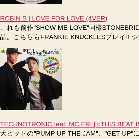
ROBIN S | LOVE FOR LOVE (4VER)
これも前作"SHOW ME LOVE"同様STONEB
品。こちらもFRANKIE KNUCKLESプレイ!! シ
TECHNOTRONIC feat. MC ERI | cTHIS BEAT
大ヒットの"PUMP UP THE JAM"、"GET 