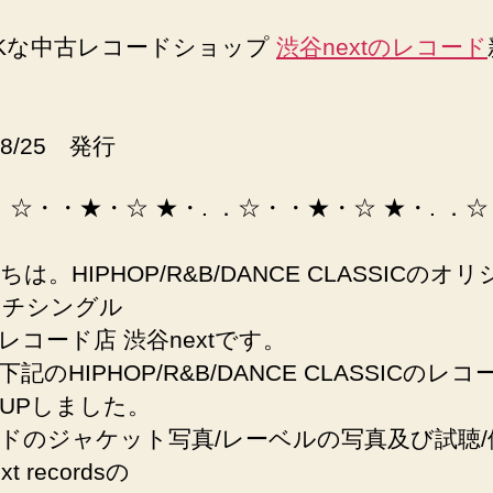
く
な
Kな中古レコードショップ
渋谷nextのレコード
ら
12
イ
ン
08/25 発行
チ
シ
 ．☆・・★・☆ ★・. ．☆・・★・☆ ★・. ．
ン
グ
は。HIPHOP/R&B/DANCE CLASSICのオ
ル
で。
ンチシングル
オ
レコード店 渋谷nextです。
リ
記のHIPHOP/R&B/DANCE CLASSICのレ
ジ
UPしました。
ナ
ル
ドのジャケット写真/レーベルの写真及び試聴/
の
t recordsの
中