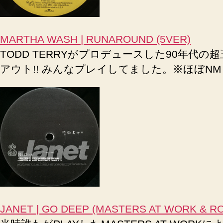
MARTHA WASH | RUNAROUND (5VER)
TODD TERRYがプロデュースした90年代の超
アウト!! みんなプレイしてました。※ほぼNM
JANET | GO DEEP (MASTERS AT WORK & RON