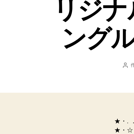
リジナ
ングル
投
稿
者
★・.
★・☆