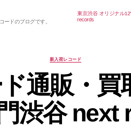
東京渋谷 オリジナル12
records
レコードのブログです。
カ
新入荷レコード
テ
ゴ
ド通販・買取
リ
ー
谷 next r