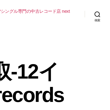
″シングル専門の中古レコード店 next
検索
-12イ
ecords