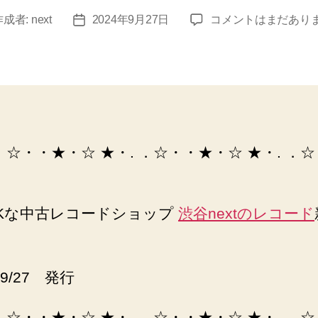
レ
作成者:
next
2024年9月27日
コメントはまだあり
投
コ
稿
ー
日
ド
通
販・
買
取-12
 ．☆・・★・☆ ★・. ．☆・・★・☆ ★・. ．
イ
ン
チ
専
Kな中古レコードショップ
渋谷nextのレコード
門
渋
谷
next
09/27 発行
records
へ
 ．☆・・★・☆ ★・. ．☆・・★・☆ ★・. ．