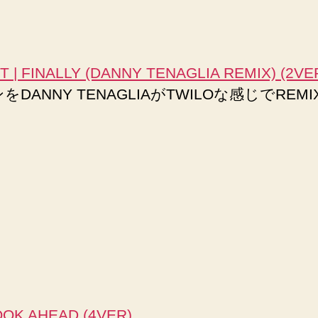
 | FINALLY (DANNY TENAGLIA REMIX) (2VE
DANNY TENAGLIAがTWILOな感じでREMIX
OOK AHEAD (4VER)