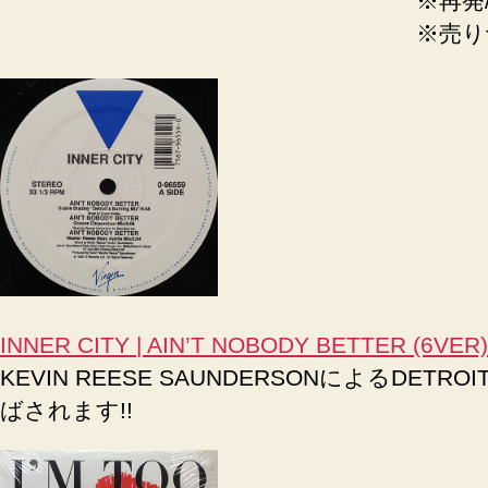
※再発
※売り
INNER CITY | AIN’T NOBODY BETTER (6VER)
KEVIN REESE SAUNDERSONによるDETR
ばされます!!