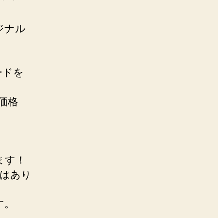
リジナル
コードを
価格
ます！
ではあり
す。