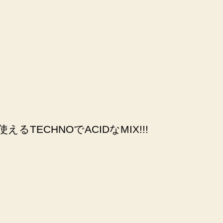
るTECHNOでACIDなMIX!!!