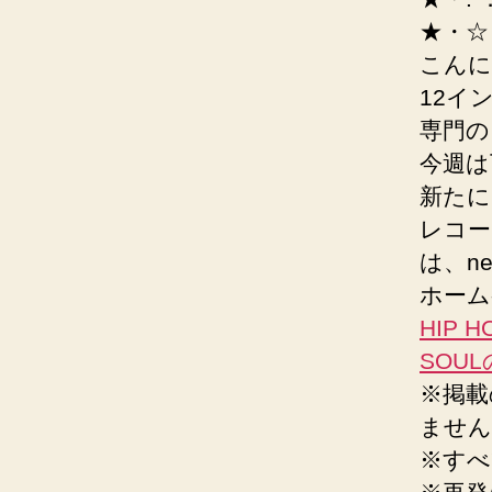
★・☆
こんにち
12イ
専門の
今週は下
新たに
レコー
は、nex
ホーム
HIP H
SOU
※掲載
ません
※すべ