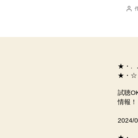
投
稿
者
★・.
★・☆
試聴O
情報！
2024/
★・.