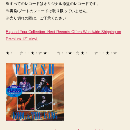
の
※すべてのレコードはオリジナル原盤のレコードです。
※再発/ブートのレコードは取り扱っていません。
※売り切れの際は、ご了承ください
Expand Your Collection: Next Records Offers Worldwide Shipping on
Premium 12″ Vinyl.
★・. ．☆・・★・☆ ★・. ．☆・・★・☆ ★・. ．☆・・★・☆