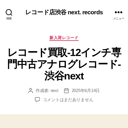
レコード店渋谷 next. records
検索
メニュー
カ
新入荷レコード
テ
レコード買取-12インチ専
ゴ
リ
門中古アナログレコード-
ー
渋谷next
作成者:
next
2025年6月14日
投
投
稿
稿
レ
コメントはまだありません
者
日
コ
ー
ド
買