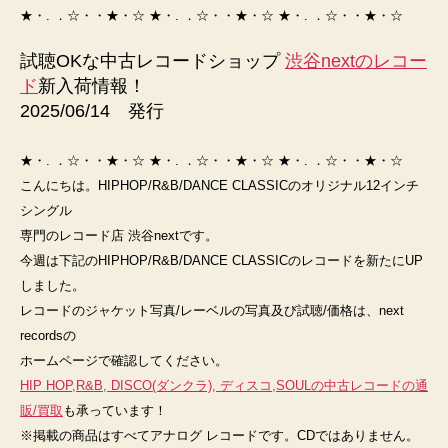
取-12
★・. ．☆・・★・☆ ★・. ．☆・・★・☆ ★・. ．☆・・★・☆
イ
ン
試聴OKな中古レコードショップ
渋谷nextのレコー
チ
ド
新入荷情報！
専
2025/06/14 発行
門
中
★・. ．☆・・★・☆ ★・. ．☆・・★・☆ ★・. ．☆・・★・☆
古
ア
こんにちは。HIPHOP/R&B/DANCE CLASSICのオリジナル12インチ
ナ
シングル
ロ
専門のレコード店 渋谷nextです。
グ
今週は下記のHIPHOP/R&B/DANCE CLASSICのレコードを新たにUP
レ
しました。
コ
レコードのジャケット写真/レーベルの写真及び試聴/価格は、next
ー
recordsの
ド-
ホームページで確認してください。
渋
谷
HIP HOP,R&B, DISCO(ダンクラ), ディスコ,SOULの中古レコードの通
next
販/買取
も承っています！
へ
※掲載の商品はすべてアナログ レコードです。CDではありません。