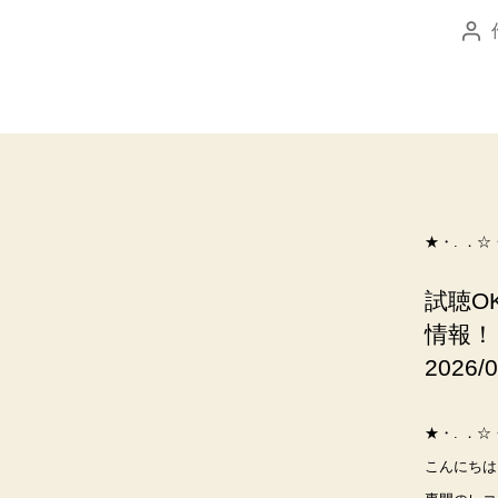
投
稿
者
★・. ．☆
試聴O
情報！
2026/
★・. ．☆
こんにちは。