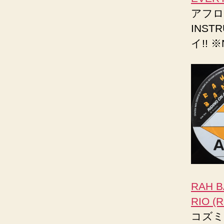
アフロ
INST
イ!! 
RAH B
RIO (
コズミ