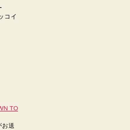
ー
カッコイ
OWN TO
がお送