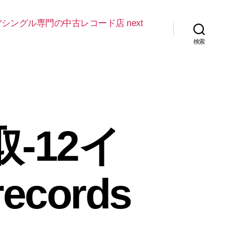
″シングル専門の中古レコード店 next
検索
-12イ
ecords