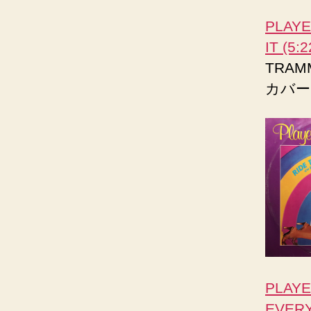
PLAYE
IT (5:2
TRA
カバーし
PLAYE
EVERY