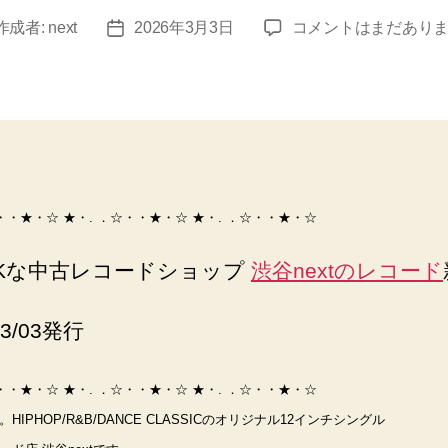
レ
作成者:
next
2026年3月3日
コメントはまだあり
投
コ
稿
ー
日
ド
通
販・
買
取-12
・・★・☆ ★・. ．☆・・★・☆ ★・. ．☆・・★・☆
イ
ン
チ
Kな中古レコードショップ
渋谷nextのレコード
専
門
03/03発行
渋
谷
next
・・★・☆ ★・. ．☆・・★・☆ ★・. ．☆・・★・☆
records
HIPHOP/R&B/DANCE CLASSICのオリジナル12インチシングル
へ