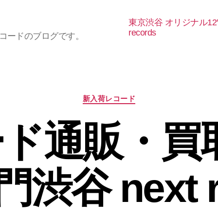
東京渋谷 オリジナル12
records
レコードのブログです。
カ
新入荷レコード
テ
ゴ
ド通販・買取
リ
ー
谷 next r