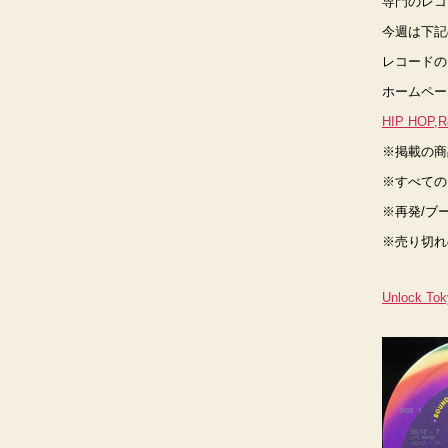
専門のレコー
今週は下記の
レコードのジ
ホームペー
HIP HOP
※掲載の商
※すべての
※再発/ブ
※売り切れ
Unlock Toky