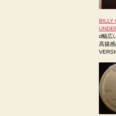
BILLY
UNDE
d幅広い
高揚感
VERS