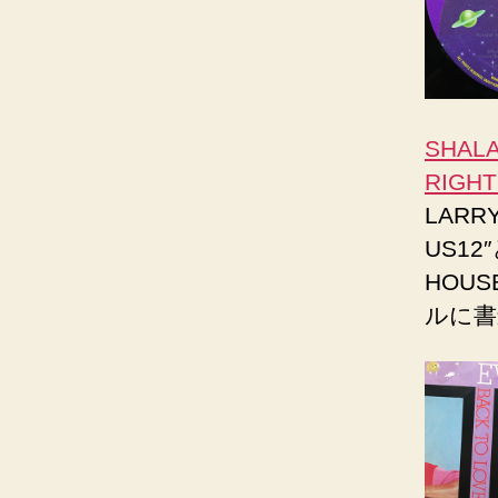
SHALA
RIGHT
LARR
US1
HOU
ルに書