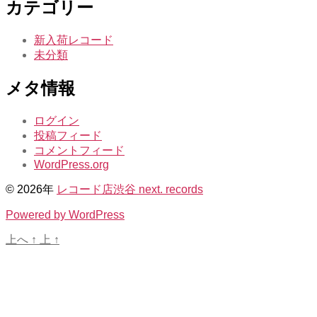
カテゴリー
カ
イ
ブ
新入荷レコード
未分類
メタ情報
ログイン
投稿フィード
コメントフィード
WordPress.org
© 2026年
レコード店渋谷 next. records
Powered by WordPress
上へ
↑
上
↑