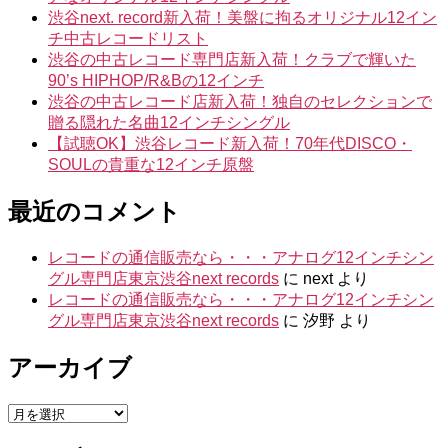
渋谷next. record新入荷！美盤に拘るオリジナル12イン
チ中古レコードリスト
渋谷の中古レコード専門店新入荷！クラブで輝いた
90’s HIPHOP/R&Bの12インチ
渋谷の中古レコード店新入荷！独自のセレクションで
贈る隠れた名曲12インチシングル
【試聴OK】渋谷レコード新入荷！70年代DISCO・
SOULの貴重な12インチ原盤
最近のコメント
レコードの通信販売なら・・・アナログ12インチシン
グル専門店東京渋谷next records
に
next
より
レコードの通信販売なら・・・アナログ12インチシン
グル専門店東京渋谷next records
に
汐野
より
アーカイブ
ア
ー