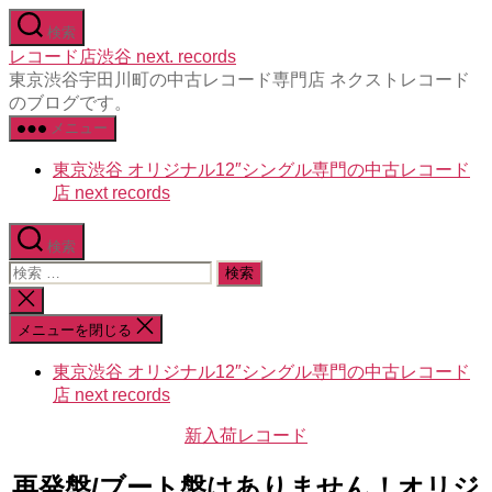
コ
検索
ン
レコード店渋谷 next. records
テ
東京渋谷宇田川町の中古レコード専門店 ネクストレコード
ン
のブログです。
ツ
メニュー
へ
ス
東京渋谷 オリジナル12″シングル専門の中古レコード
キ
店 next records
ッ
プ
検索
検
索
検
対
索
メニューを閉じる
象:
を
閉
東京渋谷 オリジナル12″シングル専門の中古レコード
じ
店 next records
る
カ
新入荷レコード
テ
ゴ
再発盤/ブート盤はありません！オリジ