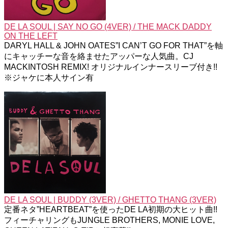
DE LA SOUL | SAY NO GO (4VER) / THE MACK DADDY
ON THE LEFT
DARYL HALL & JOHN OATES”I CAN’T GO FOR THAT”を軸
にキャッチーな音を絡ませたアッパーな人気曲。CJ
MACKINTOSH REMIX! オリジナルインナースリーブ付き!!
※ジャケに本人サイン有
DE LA SOUL | BUDDY (3VER) / GHETTO THANG (3VER)
定番ネタ”HEARTBEAT”を使ったDE LA初期の大ヒット曲!!
フィーチャリングもJUNGLE BROTHERS, MONIE LOVE,