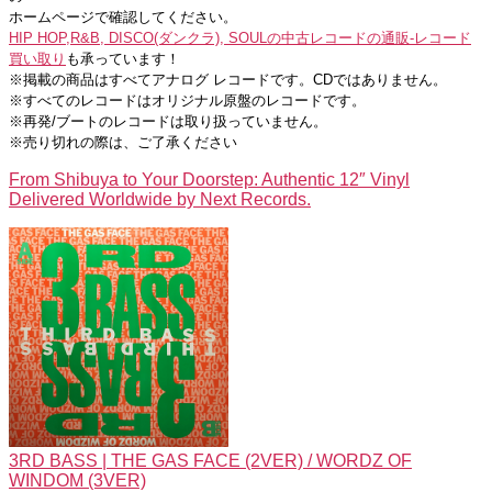
リ
ホームページで確認してください。
ジ
HIP HOP,R&B, DISCO(ダンクラ), SOULの中古レコードの通販-レコード
ナ
買い取り
も承っています！
ル
※掲載の商品はすべてアナログ レコードです。CDではありません。
の
※すべてのレコードはオリジナル原盤のレコードです。
中
※再発/ブートのレコードは取り扱っていません。
古
※売り切れの際は、ご了承ください
12
From Shibuya to Your Doorstep: Authentic 12″ Vinyl
イ
Delivered Worldwide by Next Records.
ン
チ
シ
ン
グ
ル
販
売
|
通
販-
渋
3RD BASS | THE GAS FACE (2VER) / WORDZ OF
谷
WINDOM (3VER)