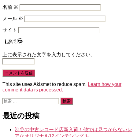
名前
※
メール
※
サイト
上に表示された文字を入力してください。
This site uses Akismet to reduce spam.
Learn how your
comment data is processed.
検
索
対
最近の投稿
象:
渋谷の中古レコード店新入荷！他では見つからないレ
アなオリジナル12インチシングル