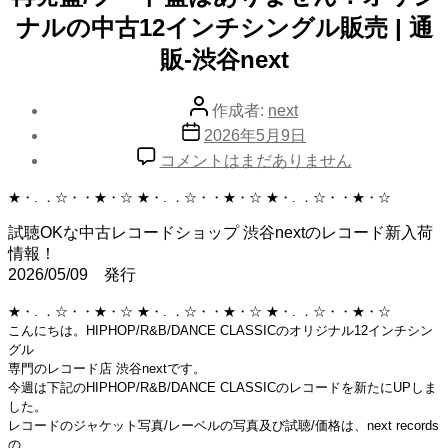
リ
ナルの中古12インチシングル販売 | 通
ー
販-渋谷next
投
作成者:
next
稿
投
2026年5月9日
者
稿
再
コメントはまだありません
日
発
盤/
★・. ．☆・・★・☆ ★・. ．☆・・★・☆ ★・. ．☆・・★・☆
ブ
試聴OKな中古レコードショップ 渋谷nextのレコード新入荷
ー
情報！
ト
2026/05/09 発行
盤
は
★・. ．☆・・★・☆ ★・. ．☆・・★・☆ ★・. ．☆・・★・☆
あ
こんにちは。HIPHOP/R&B/DANCE CLASSICのオリジナル12インチシン
り
グル
ま
専門のレコード店 渋谷nextです。
せ
今週は下記のHIPHOP/R&B/DANCE CLASSICのレコードを新たにUPしま
した。
ん！
レコードのジャケット写真/レーベルの写真及び試聴/価格は、next records
オ
の